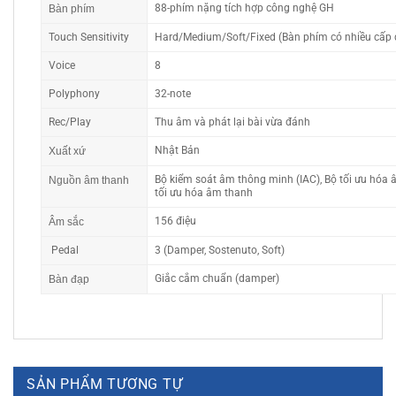
88-phím nặng tích hợp công nghệ GH
Bàn phím
Touch Sensitivity
Hard/Medium/Soft/Fixed (Bàn phím có nhiều cấp 
Voice
8
Polyphony
32-note
Rec/Play
Thu âm và phát lại bài vừa đánh
Nhật Bản
Xuất xứ
Bộ kiểm soát âm thông minh (IAC), Bộ tối ưu hóa 
Nguồn âm thanh
tối ưu hóa âm thanh
156 điệu
Âm sắc
Pedal
3 (Damper, Sostenuto, Soft)
Giắc cắm chuẩn (damper)
Bàn đạp
SẢN PHẨM TƯƠNG TỰ