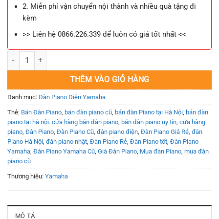
2. Miễn phí vận chuyển nội thành và nhiều quà tặng đi
kèm
>> Liên hệ 0866.226.339 để luôn có giá tốt nhất <<
Đàn Piano Điện Yamaha CLP930 số lượng
THÊM VÀO GIỎ HÀNG
Danh mục:
Đàn Piano Điện Yamaha
Thẻ:
Bán Đàn Piano
,
bán đàn piano cũ
,
bán đàn Piano tại Hà Nội
,
bán đàn
piano tại hà nội. cửa hàng bán đàn piano
,
bán đàn piano uy tín
,
cửa hàng
piano
,
Đàn Piano
,
Đàn Piano Cũ
,
đàn piano điện
,
Đàn Piano Giá Rẻ
,
đàn
Piano Hà Nội
,
đàn piano nhật
,
Đàn Piano Rẻ
,
Đàn Piano tốt
,
Đàn Piano
Yamaha
,
Đàn Piano Yamaha Cũ
,
Giá Đàn Piano
,
Mua đàn Piano
,
mua đàn
piano cũ
Thương hiệu:
Yamaha
MÔ TẢ